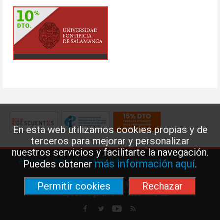
En esta web utilizamos cookies propias y de
terceros para mejorar y personalizar
nuestros servicios y facilitarte la navegación.
Aviso legal
·
Política de Cookies
·
Política de privacidad
más información aquí
Puedes obtener
.
Permitir cookies
Rechazar
Federación de Enseñanza de USO · Teléfono: 91 577 41 13 ·
Príncipe de Vergara, 13 · 7º 28001 MADRID