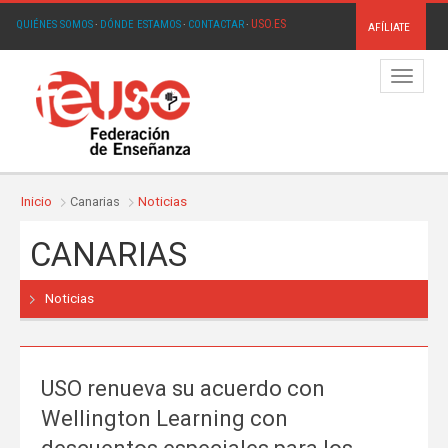
USO.ES
QUIÉNES SOMOS
·
DÓNDE ESTAMOS
·
CONTACTAR
·
AFÍLIATE
Menú
Inicio
Canarias
Noticias
CANARIAS
Noticias
USO renueva su acuerdo con
Wellington Learning con