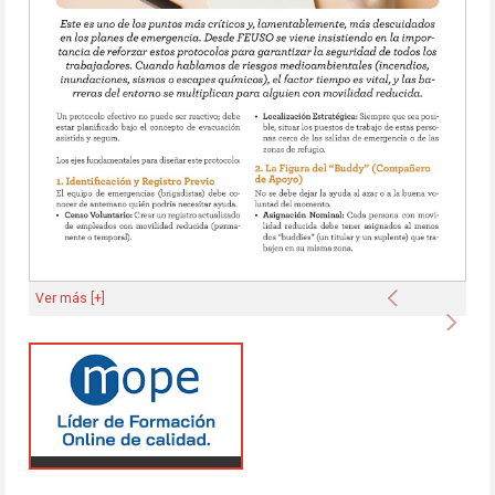
Anterior
Ver más [+]
Sigu