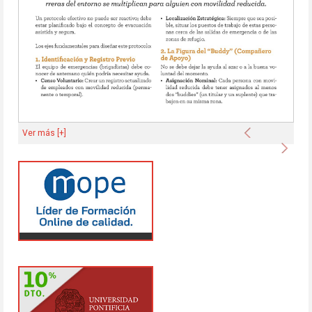
Anterior
Ver más [+]
Sigu