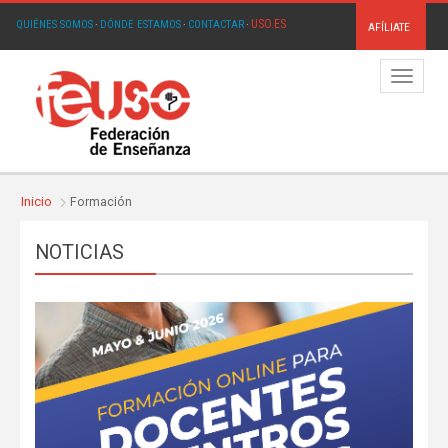
USO.ES
QUIÉNES SOMOS
·
DÓNDE ESTAMOS
·
CONTACTAR
·
AFÍLIATE
Menú
Inicio
Formación
NOTICIAS