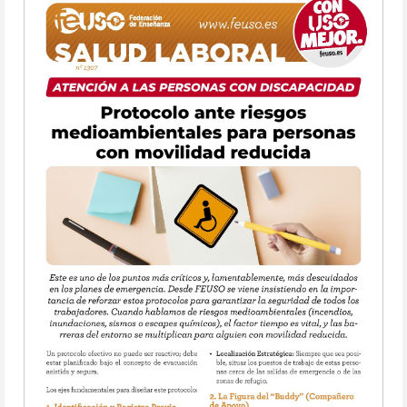
Los convenios colectivos de empresa o grupos
de empresa únicamente tendrán prioridad
aplicativa respecto del presente convenio estatal
o respecto de los convenios autonómicos en las
materias contempladas por el artículo 84.2 del
Estatuto de los Trabajadores. Las demás
materias serán consideradas como condiciones
indisponibles por los convenios de empresa o
grupos de empresa, que incurrirán en
concurrencia de convenios en caso de regular de
forma distinta lo dispuesto en el presente
convenio sectorial.
Estas condiciones restrictivas se mantendrán en
todos los convenios colectivos que puedan
negociarse.
Asimismo, y en el supuesto de negociaciones de