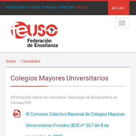
USO.ES
QUIÉNES SOMOS
·
DÓNDE ESTAMOS
·
CONTACTAR
·
AFÍLIATE
Menú
Inicio
Convenios
Colegios Mayores Universitarios
Información sobre los convenios. Descarga de documentos en
formato PDF
IX Convenio Colectivo Nacional de Colegios Mayores
Universitarios Privados (BOE nº 267 del 8 de