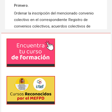
Primero.
Ordenar la inscripción del mencionado convenio
colectivo en el correspondiente Registro de
convenios colectivos, acuerdos colectivos de
trabajo y planes de igualdad con funcionamiento a
través de medios electrónicos de este Centro
Directivo, con notificación a la Comisión
Negociadora.
Segundo.
Disponer su publicación en el «Boletín Oficial del
Estado».
Madrid, 27 de octubre de 2023.–El Director
General de Trabajo, Ricardo Morón Prieto.
IX CONVENIO COLECTIVO NACIONAL DE COLEGIOS
MAYORES UNIVERSITARIOS PRIVADOS
CAPÍTULO I