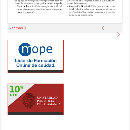
Anterior
Ver más [+]
Sigu