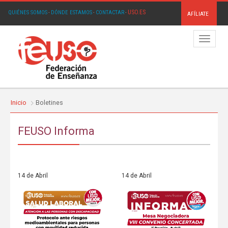
USO.ES
QUIÉNES SOMOS
·
DÓNDE ESTAMOS
·
CONTACTAR
·
AFÍLIATE
Menú
Inicio
Boletines
FEUSO Informa
14 de Abril
14 de Abril