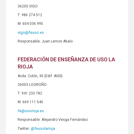
36205 VIGO
T: 986 274 512
M: 604 036 995
vigo@feuso.es
Responsable: Juan Lemos Abalo
FEDERACIÓN DE ENSEÑANZA DE USO LA
RIOJA
Avda. Colón, 30 (Edif. AISS)
26003 LOGROÑO
T: 941 233 782
M: 669 111 540
fe@usorioja.es
Responsable: Alejandro Vesga Fernández
@feusolarioja
Twitter: