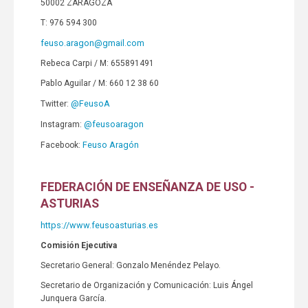
50002 ZARAGOZA
T: 976 594 300
feuso.aragon@gmail.com
Rebeca Carpi / M: 655891491
Pablo Aguilar / M: 660 12 38 60
@FeusoA
Twitter:
@feusoaragon
Instagram:
Feuso Aragón
Facebook:
FEDERACIÓN DE ENSEÑANZA DE USO -
ASTURIAS
https://www.feusoasturias.es
Comisión Ejecutiva
Secretario General: Gonzalo Menéndez Pelayo.
Secretario de Organización y Comunicación: Luis Ángel
Junquera García.