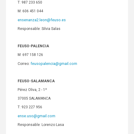
T: 987 233 650
M: 606 451 044
ensenanza2.leon@feuso.es
Responsable: Silvia Salas
FEUSO-PALENCIA
M: 697 158 126
feusopalencia@gmail.com
Correo:
FEUSO-SALAMANCA
Pérez Oliva, 2 - 1º
37005 SALAMANCA
T: 923 227 956
ense.uso@gmail.com
Responsable: Lorenzo Lasa