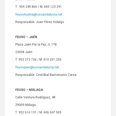
T.: 959 249 860 / M: 683 123 291
feusohuelva@usoandalucia.net
Responsable: Juan Pérez Hidalgo
FEUSO – JAÉN
Plaza Jaén Por la Paz, 3, 1ºB
23008 Jaén
T: 953 272 736 / M: 610 251 255
feusojaen@usoandalucia.net
Responsable: Cristóbal Barrionuevo Zarza
FEUSO – MÁLAGA
Calle Ventura Rodríguez, 48
29009 Málaga
T: 952 616 131 / M: 696 947 509