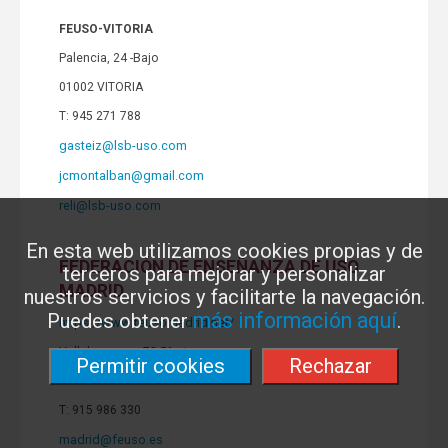
FEUSO-VITORIA
Palencia, 24 -Bajo
01002 VITORIA
T: 945 271 788
gasteiz@lsb-uso.com
jcmontalban@gmail.com
reli@lsb-uso.com
En esta web utilizamos cookies propias y de
FEDERACIÓN DE ENSEÑANZA DE USO
terceros para mejorar y personalizar
MADRID
nuestros servicios y facilitarte la navegación.
más información aquí
Puedes obtener
.
https://www.feusomadrid.net/
Vallehermoso, 78-5º pta
Permitir cookies
Rechazar
28015 MADRID
T: 915 986 330
madrid@feuso.es