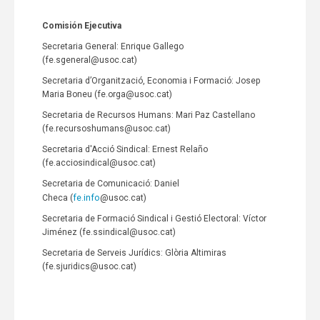
Comisión Ejecutiva
Secretaria General: Enrique Gallego
(fe.sgeneral@usoc.cat)
Secretaria d’Organització, Economia i Formació: Josep
Maria Boneu (fe.orga@usoc.cat)
Secretaria de Recursos Humans: Mari Paz Castellano
(fe.recursoshumans@usoc.cat)
Secretaria d'Acció Sindical: Ernest Relaño
(fe.acciosindical@usoc.cat)
Secretaria de Comunicació: Daniel
fe.info
Checa (
@usoc.cat)
Secretaria de Formació Sindical i Gestió Electoral: Víctor
Jiménez (fe.ssindical@usoc.cat)
Secretaria de Serveis Jurídics: Glòria Altimiras
(fe.sjuridics@usoc.cat)