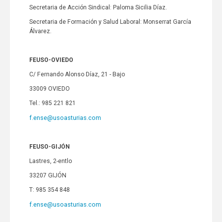
Secretaria de Acción Sindical: Paloma Sicilia Díaz.
Secretaria de Formación y Salud Laboral: Monserrat García
Álvarez.
FEUSO-OVIEDO
C/ Fernando Alonso Díaz, 21 - Bajo
33009 OVIEDO
Tel.: 985 221 821
f.ense@usoasturias.com
FEUSO-GIJÓN
Lastres, 2-entlo
33207 GIJÓN
T: 985 354 848
f.ense@usoasturias.com