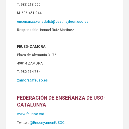
T: 983 213 660
M: 606 451 044
ensenanza.valladolid@castillayleon.uso.es
Responsable: Ismael Ruiz Martínez
FEUSO-ZAMORA
Plaza de Alemania 3 - 7ª
49014 ZAMORA
T: 980 514 784
zamora@feuso.es
FEDERACIÓN DE ENSEÑANZA DE USO-
CATALUNYA
www.feusoc.cat
@EnsenyamentUSOC
Twitter: