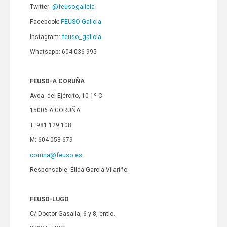
@feusogalicia
Twitter:
FEUSO Galicia
Facebook:
feuso_galicia
Instagram:
Whatsapp: 604 036 995
FEUSO-A CORUÑA
Avda. del Ejército, 10-1º C
15006 A CORUÑA
T: 981 129 108
M: 604 053 679
coruna@feuso.es
Responsable: Élida García Vilariño
FEUSO-LUGO
C/ Doctor Gasalla, 6 y 8, entlo.