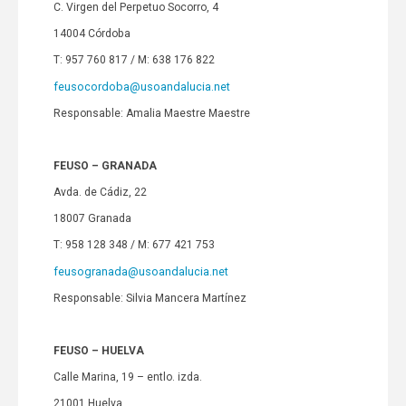
C. Virgen del Perpetuo Socorro, 4
14004 Córdoba
T: 957 760 817 / M: 638 176 822
feusocordoba@usoandalucia.net
Responsable: Amalia Maestre Maestre
FEUSO – GRANADA
Avda. de Cádiz, 22
18007 Granada
T: 958 128 348 / M: 677 421 753
feusogranada@usoandalucia.net
Responsable: Silvia Mancera Martínez
FEUSO – HUELVA
Calle Marina, 19 – entlo. izda.
21001 Huelva