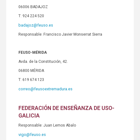
06006 BADAJOZ
T: 924 224 520
badajoz@feuso.es
Responsable: Francisco Javier Monserrat Sierra
FEUSO-MÉRIDA
Avda. de la Constitución, 42.
06800 MÉRIDA
T: 619 674 123
correo@feusoextremadura.es
FEDERACIÓN DE ENSEÑANZA DE USO-
GALICIA
Responsable: Juan Lemos Abalo
vigo@feuso.es