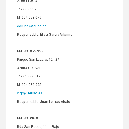
27004 LUGO
T: 982 250 268
M: 604 053 679
coruna@feuso.es
Responsable: Élida García Vilariño
FEUSO-ORENSE
Parque San Lázaro, 12 - 2º
32003 ORENSE
T: 986 274 512
M: 604 036 995
vigo@feuso.es
Responsable: Juan Lemos Abalo
FEUSO-VIGO
Rúa San Roque, 111 - Bajo