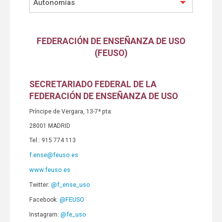
Autonomías
FEDERACIÓN DE ENSEÑANZA DE USO
(FEUSO)
SECRETARIADO FEDERAL DE LA
FEDERACIÓN DE ENSEÑANZA DE USO
Príncipe de Vergara, 13-7ª pta.
28001 MADRID
Tel.: 915 774 113
f.ense@feuso.es
www.feuso.es
@f_ense_uso
Twitter:
@FEUSO
Facebook:
@fe_uso
Instagram: