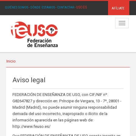
USO.ES
QUIÉNES SOMOS
·
DÓNDE ESTAMOS
·
CONTACTAR
·
AFÍLIATE
Menú
Inicio
Aviso legal
FEDERACIÓN DE ENSEÑANZA DE USO, con CIF/NIF nº:
G82647827 y dirección en: Príncipe de Vergara, 13 - 7º, 28001 -
Madrid (Madrid), no puede asumir ninguna responsabilidad
derivada del uso incorrecto, inapropiado o ilícito de la
información aparecida en las páginas web de:
http://www.feuso.es/
Que FEDERACIÓN DE ENSEÑANZA DE USO consta inscrita en