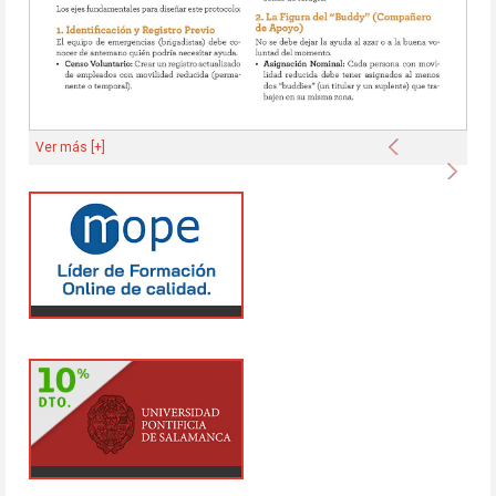
Anterior
Ver más [+]
Sigu