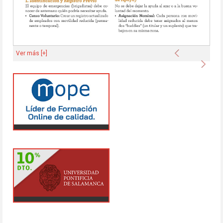
Anterior
Ver más [+]
Sigu