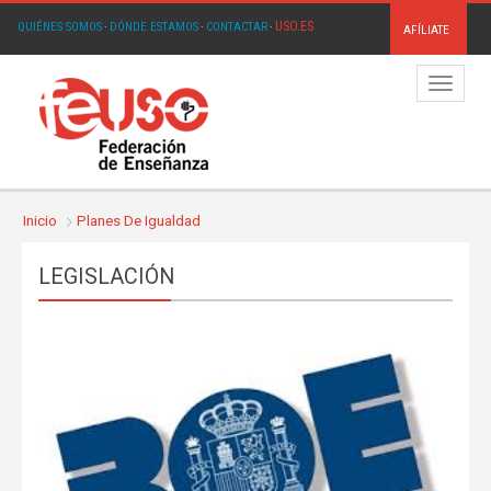
USO.ES
QUIÉNES SOMOS
·
DÓNDE ESTAMOS
·
CONTACTAR
·
AFÍLIATE
Menú
Inicio
Planes De Igualdad
LEGISLACIÓN