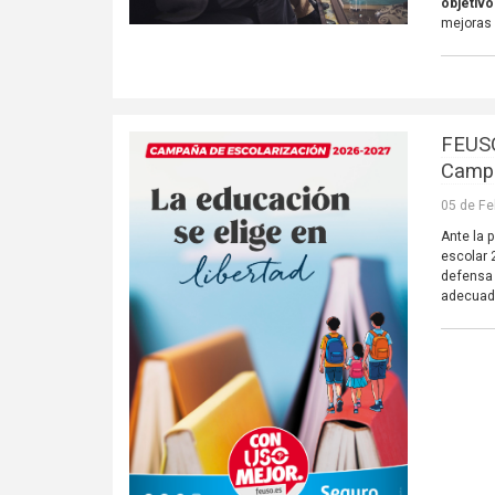
objetivo
mejoras 
FEUSO 
Campa
05 de Fe
Ante la 
escolar
defensa 
adecuado