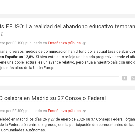
sis FEUSO: La realidad del abandono educativo tempra
ña
Enseñanza pública
ero por FEUSO, publicado en
ana, diversos medios de comunicación han difundido la actual tasa de
abando
en España: un 12,8%
. Si bien este dato refleja una bajada progresiva desde el a
 tiene una doble lectura: es un avance relativo, pero sitúa a nuestro país con uno 
jes más altos de la Unión Europea.
 celebra en Madrid su 37 Consejo Federal
Enseñanza pública
ero por FEUSO, publicado en
lebró en Madrid los días 26 y 27 de enero de 2026 su 37 Consejo Federal, órga
e la Federación entre congresos, con la participación de representantes de las
as Comunidades Autónomas.