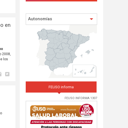
Autonomías
no en
no
ño 2008,
de los
FEUSO informa
FEUSO INFORMA 1307
no