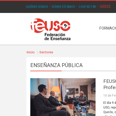
USO.ES
QUIÉNES SOMOS
·
DÓNDE ESTAMOS
·
CONTACTAR
·
FORMAC
Inicio
Sectores
ENSEÑANZA PÚBLICA
FEUSO
Profe
10 de Fe
El día 9
USO, rep
Quirós, 