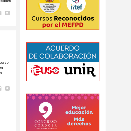
osibles
 curso
en
ás