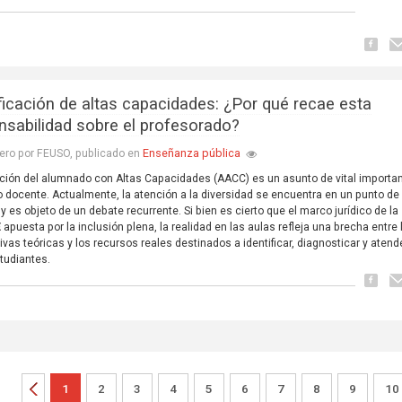
ificación de altas capacidades: ¿Por qué recae esta
nsabilidad sobre el profesorado?
Enseñanza pública
ero por FEUSO, publicado en
ción del alumnado con Altas Capacidades (
AACC
) es un asunto de vital importa
o docente. Actualmente, la atención a la diversidad se encuentra en un punto de
 y es objeto de un debate recurrente. Si bien es cierto que el marco jurídico de la
E
apuesta por la inclusión plena, la realidad en las aulas refleja una brecha entre 
ivas teóricas y los recursos reales destinados a identificar, diagnosticar y atend
tudiantes.
1
2
3
4
5
6
7
8
9
10