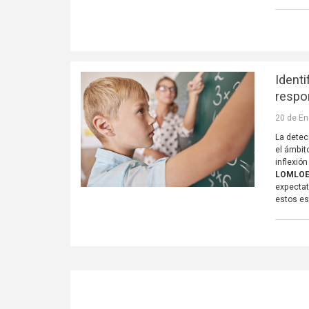
Ident
respo
20 de En
La detec
el ámbit
inflexión
LOMLO
expectat
estos es