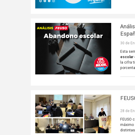
Análi
Espa
30 de En
Esta sem
escolar 
la cifra
porcenta
FEUSO
28 de En
FEUSO ce
máximo d
distint