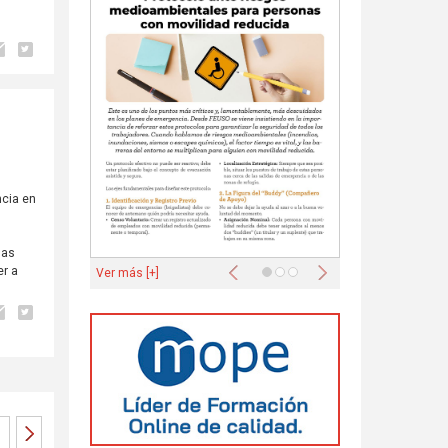
ncia en
las
Anterior
Siguiente
er a
Ver más [+]