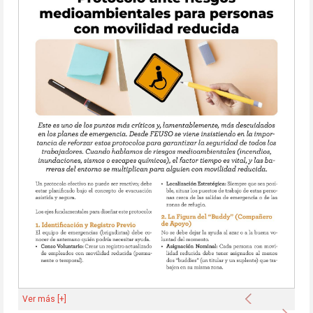
Anterior
Ver más [+]
Sigu