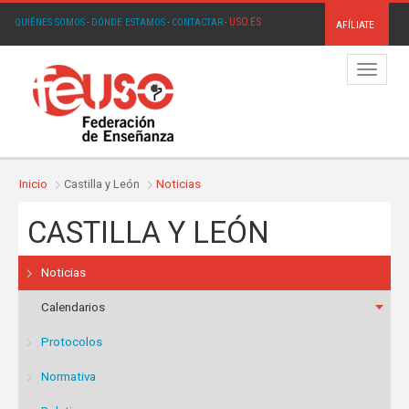
USO.ES
QUIÉNES SOMOS
·
DÓNDE ESTAMOS
·
CONTACTAR
·
AFÍLIATE
Menú
Inicio
Castilla y León
Noticias
CASTILLA Y LEÓN
Noticias
Calendarios
Protocolos
Normativa