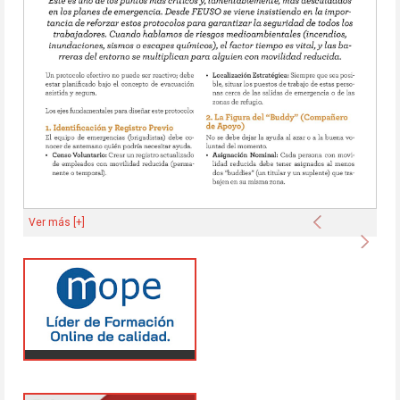
Anterior
Ver más [+]
Sigu