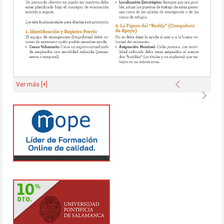
Anterior
Ver más [+]
Sigu