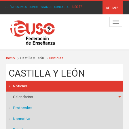
USO.ES
QUIÉNES SOMOS
·
DÓNDE ESTAMOS
·
CONTACTAR
·
AFÍLIATE
Menú
Inicio
Castilla y León
Noticias
CASTILLA Y LEÓN
Noticias
Calendarios
Protocolos
Normativa