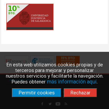
En esta web utilizamos cookies propias y de
terceros para mejorar y personalizar
nuestros servicios y facilitarte la navegación.
Aviso legal
·
Política de Cookies
·
Política de privacidad
más información aquí
Puedes obtener
.
Permitir cookies
Rechazar
Federación de Enseñanza de USO · Teléfono: 91 577 41 13 ·
Príncipe de Vergara, 13 · 7º 28001 MADRID