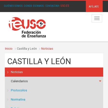
USO.ES
QUIÉNES SOMOS
·
DÓNDE ESTAMOS
·
CONTACTAR
·
AFÍLIATE
Menú
Inicio
Castilla y León
Noticias
CASTILLA Y LEÓN
Noticias
Calendarios
Protocolos
Normativa