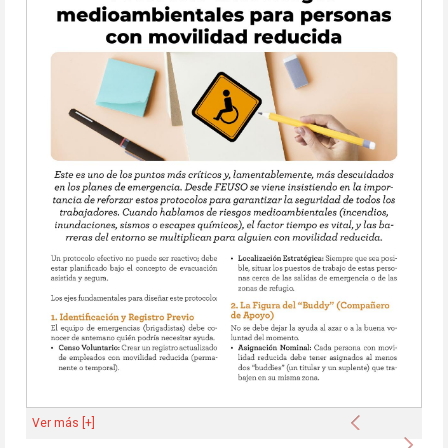
Anterior
Ver más [+]
Sigu