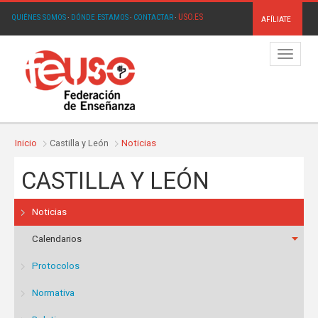
USO.ES
QUIÉNES SOMOS
·
DÓNDE ESTAMOS
·
CONTACTAR
·
AFÍLIATE
Menú
Inicio
Castilla y León
Noticias
CASTILLA Y LEÓN
Noticias
Calendarios
Protocolos
Normativa