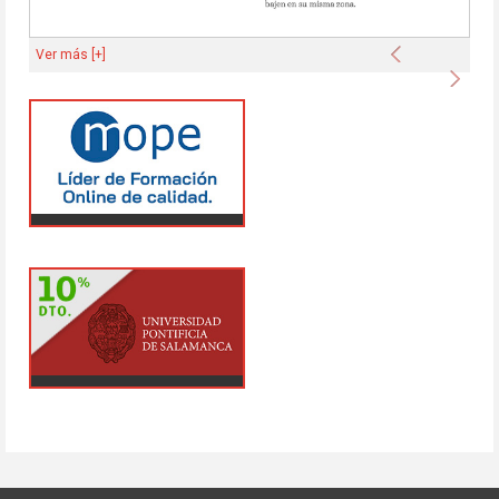
Anterior
Ver más [+]
Sigu