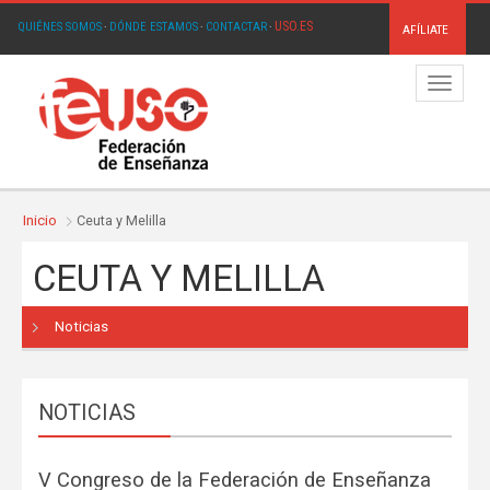
USO.ES
QUIÉNES SOMOS
·
DÓNDE ESTAMOS
·
CONTACTAR
·
AFÍLIATE
Menú
Inicio
Ceuta y Melilla
CEUTA Y MELILLA
Noticias
NOTICIAS
V Congreso de la Federación de Enseñanza