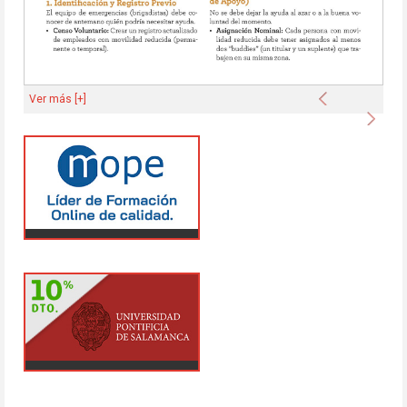
Anterior
Ver más [+]
Sigu