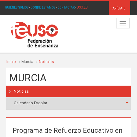
USO.ES
QUIÉNES SOMOS
·
DÓNDE ESTAMOS
·
CONTACTAR
·
AFÍLIATE
Menú
Inicio
Murcia
Noticias
MURCIA
Noticias
Calendario Escolar
Programa de Refuerzo Educativo en