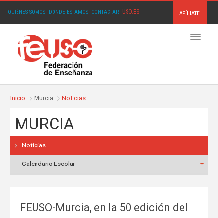
USO.ES
QUIÉNES SOMOS
·
DÓNDE ESTAMOS
·
CONTACTAR
·
AFÍLIATE
Menú
Inicio
Murcia
Noticias
MURCIA
Noticias
Calendario Escolar
FEUSO-Murcia, en la 50 edición del