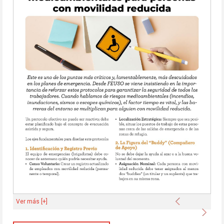
Anterior
Ver más [+]
Sigu