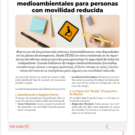
Anterior
Ver más [+]
Sigu