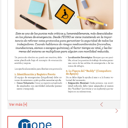
Anterior
Ver más [+]
Sigu