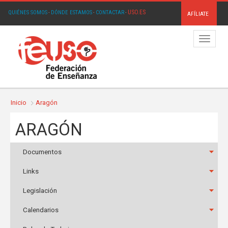
USO.ES
QUIÉNES SOMOS
·
DÓNDE ESTAMOS
·
CONTACTAR
·
AFÍLIATE
Menú
Inicio
Aragón
ARAGÓN
Documentos
Links
Legislación
Calendarios