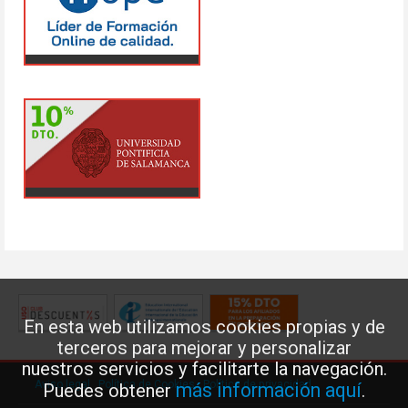
En esta web utilizamos cookies propias y de
terceros para mejorar y personalizar
nuestros servicios y facilitarte la navegación.
Aviso legal
·
Política de Cookies
·
Política de privacidad
más información aquí
Puedes obtener
.