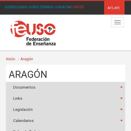
USO.ES
QUIÉNES SOMOS
·
DÓNDE ESTAMOS
·
CONTACTAR
·
AFÍLIATE
Menú
Inicio
Aragón
ARAGÓN
Documentos
Links
Legislación
Calendarios