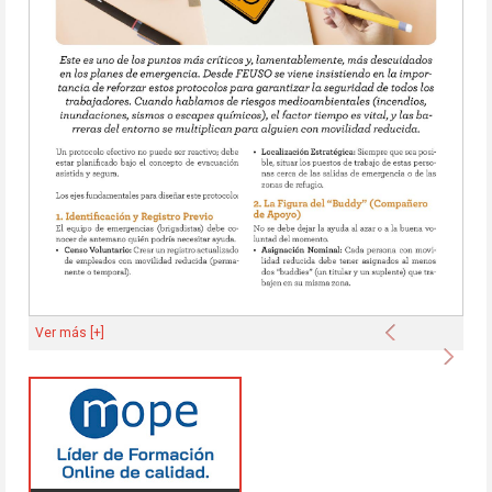
Anterior
Ver más [+]
Sigu