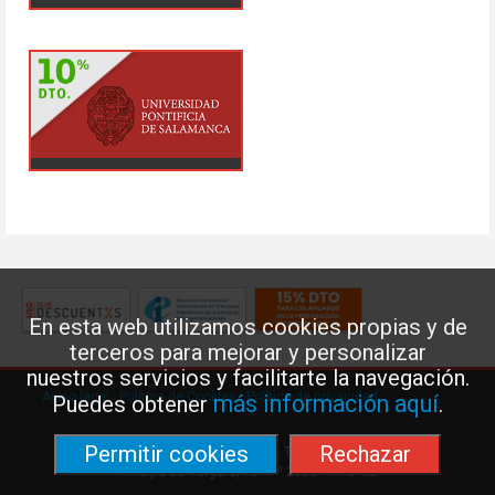
En esta web utilizamos cookies propias y de
terceros para mejorar y personalizar
nuestros servicios y facilitarte la navegación.
Aviso legal
·
Política de Cookies
·
Política de privacidad
más información aquí
Puedes obtener
.
Permitir cookies
Rechazar
Federación de Enseñanza de USO · Teléfono: 91 577 41 13 ·
Príncipe de Vergara, 13 · 7º 28001 MADRID