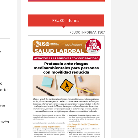
FEUSO informa
FEUSO INFORMA 1307
l
no
orte
cho
través