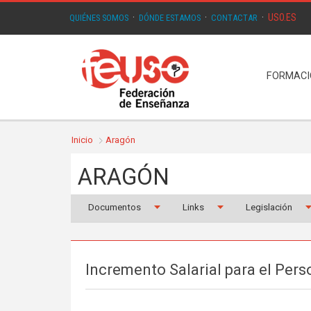
USO.ES
QUIÉNES SOMOS
·
DÓNDE ESTAMOS
·
CONTACTAR
·
FORMAC
Inicio
Aragón
ARAGÓN
Documentos
Links
Legislación
Incremento Salarial para el Pers