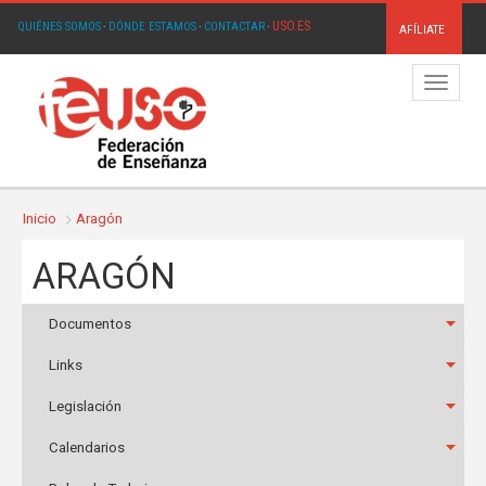
USO.ES
QUIÉNES SOMOS
·
DÓNDE ESTAMOS
·
CONTACTAR
·
AFÍLIATE
Menú
Inicio
Aragón
ARAGÓN
Documentos
Links
Legislación
Calendarios