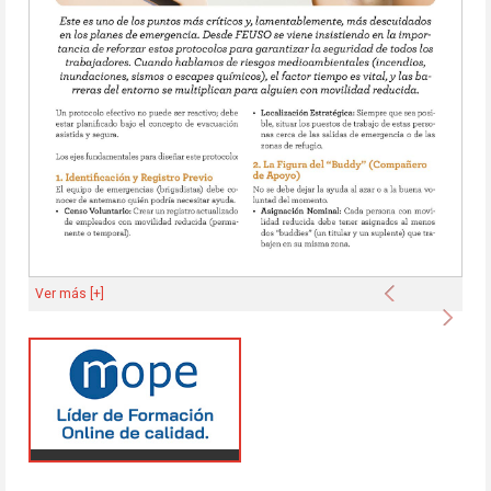
Anterior
Ver más [+]
Sigu