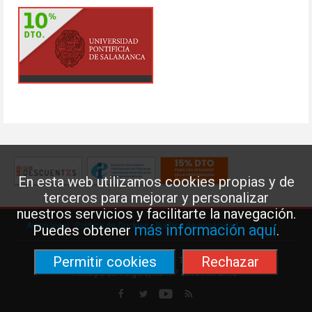
En esta web utilizamos cookies propias y de
terceros para mejorar y personalizar
nuestros servicios y facilitarte la navegación.
Aviso legal
·
Política de Cookies
·
Política de privacidad
más información aquí
Puedes obtener
.
Permitir cookies
Rechazar
Federación de Enseñanza de USO · Teléfono: 91 577 41 13 ·
Príncipe de Vergara, 13 · 7º 28001 MADRID