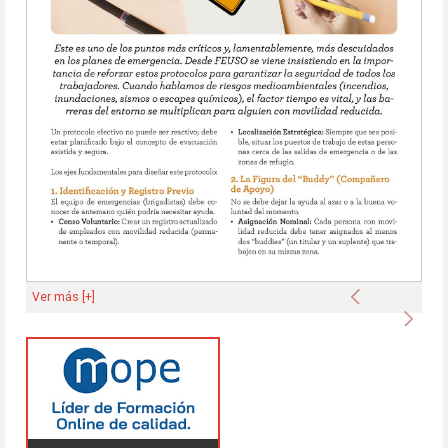
Anterior
Ver más [+]
Sigu