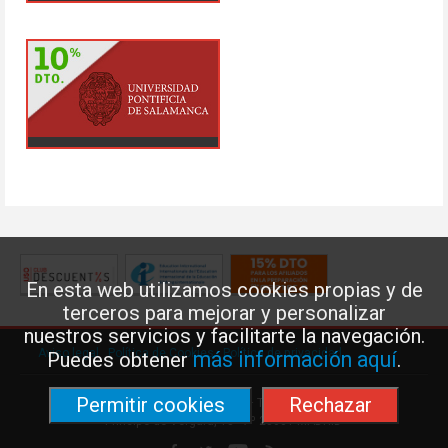
En esta web utilizamos cookies propias y de
terceros para mejorar y personalizar
nuestros servicios y facilitarte la navegación.
Aviso legal
·
Política de Cookies
·
Política de privacidad
más información aquí
Puedes obtener
.
Permitir cookies
Rechazar
Federación de Enseñanza de USO · Teléfono: 91 577 41 13 ·
Príncipe de Vergara, 13 · 7º 28001 MADRID