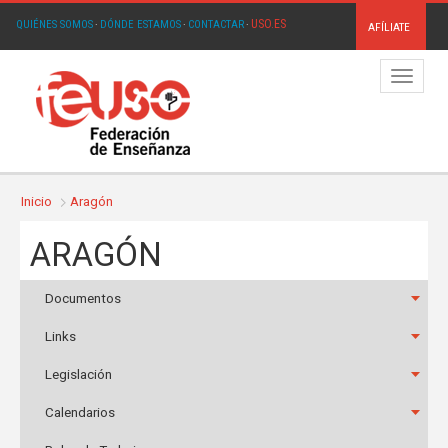
USO.ES
QUIÉNES SOMOS
·
DÓNDE ESTAMOS
·
CONTACTAR
·
AFÍLIATE
Menú
Inicio
Aragón
ARAGÓN
Documentos
Links
Legislación
Calendarios