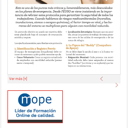
Anterior
Ver más [+]
Sigu