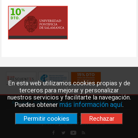
En esta web utilizamos cookies propias y de
terceros para mejorar y personalizar
nuestros servicios y facilitarte la navegación.
Aviso legal
·
Política de Cookies
·
Política de privacidad
más información aquí
Puedes obtener
.
Permitir cookies
Rechazar
Federación de Enseñanza de USO · Teléfono: 91 577 41 13 ·
Príncipe de Vergara, 13 · 7º 28001 MADRID