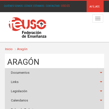
USO.ES
QUIÉNES SOMOS
·
DÓNDE ESTAMOS
·
CONTACTAR
·
AFÍLIATE
Menú
Inicio
Aragón
ARAGÓN
Documentos
Links
Legislación
Calendarios