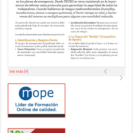
Anterior
Ver más [+]
Sigu