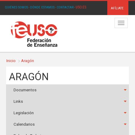
USO.ES
QUIÉNES SOMOS
·
DÓNDE ESTAMOS
·
CONTACTAR
·
AFÍLIATE
Menú
Inicio
Aragón
ARAGÓN
Documentos
Links
Legislación
Calendarios