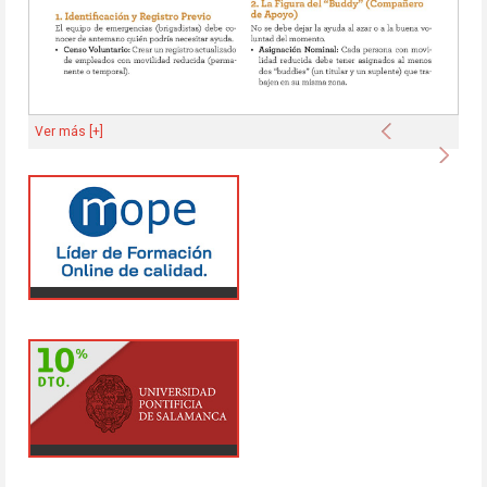
Anterior
Ver más [+]
Sigu