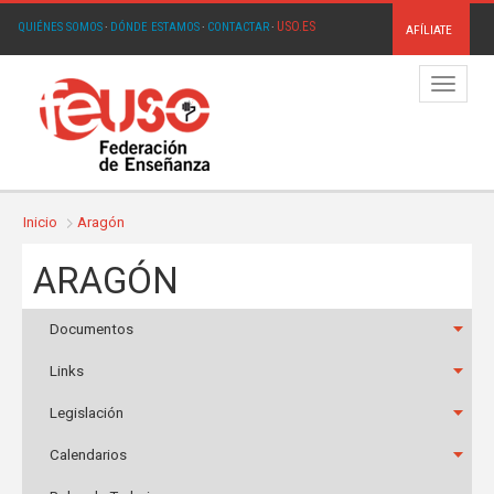
USO.ES
QUIÉNES SOMOS
·
DÓNDE ESTAMOS
·
CONTACTAR
·
AFÍLIATE
Menú
Inicio
Aragón
ARAGÓN
Documentos
Links
Legislación
Calendarios