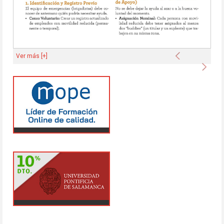
Anterior
Ver más [+]
Sigu