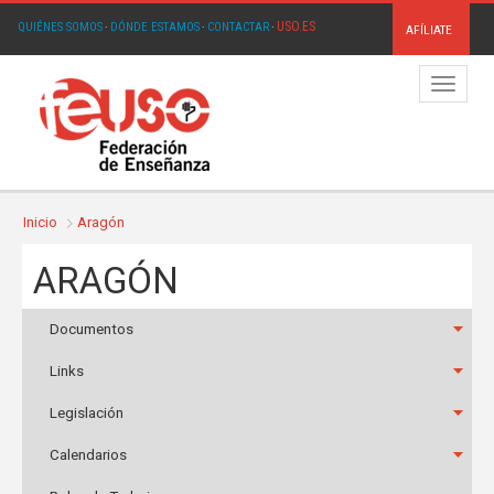
USO.ES
QUIÉNES SOMOS
·
DÓNDE ESTAMOS
·
CONTACTAR
·
AFÍLIATE
Menú
Inicio
Aragón
ARAGÓN
Documentos
Links
Legislación
Calendarios