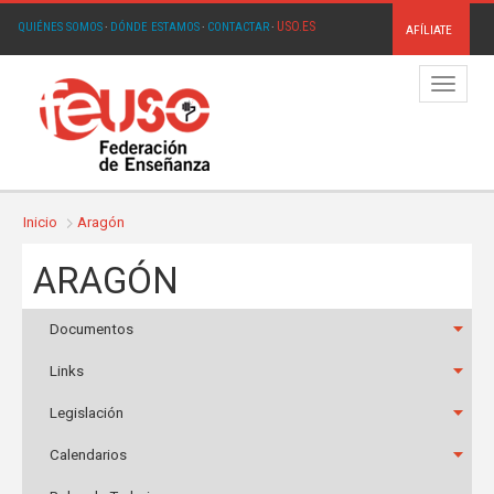
USO.ES
QUIÉNES SOMOS
·
DÓNDE ESTAMOS
·
CONTACTAR
·
AFÍLIATE
Menú
Inicio
Aragón
ARAGÓN
Documentos
Links
Legislación
Calendarios