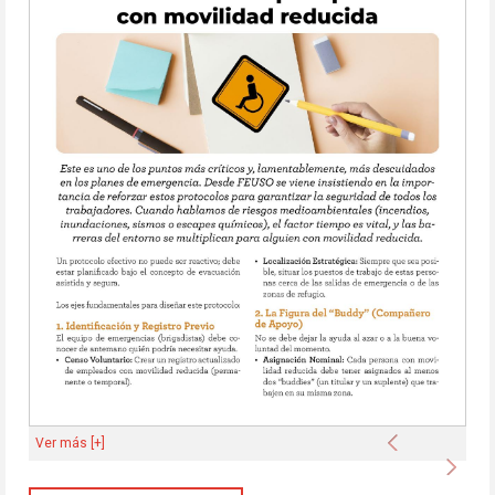
Anterior
Ver más [+]
Sigu