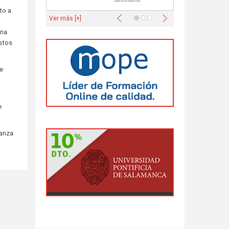
to a
Anterior
Siguiente
Ver más [+]
una
stos
de
e
ñanza