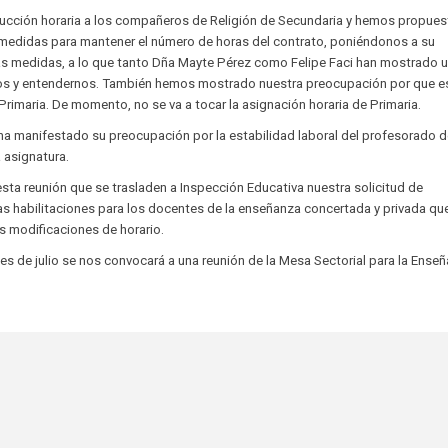
ducción horaria a los compañeros de Religión de Secundaria y hemos propues
 medidas para mantener el número de horas del contrato, poniéndonos a su
as medidas, a lo que tanto Dña Mayte Pérez como Felipe Faci han mostrado 
os y entendernos. También hemos mostrado nuestra preocupación por que e
Primaria. De momento, no se va a tocar la asignación horaria de Primaria.
ha manifestado su preocupación por la estabilidad laboral del profesorado 
 asignatura.
esta reunión que se trasladen a Inspección Educativa nuestra solicitud de
 las habilitaciones para los docentes de la enseñanza concertada y privada qu
s modificaciones de horario.
s de julio se nos convocará a una reunión de la Mesa Sectorial para la Ense