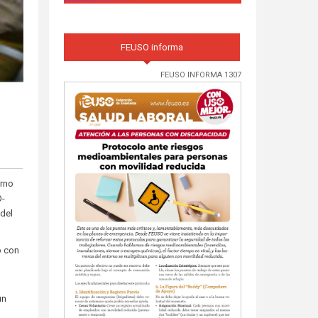
FEUSO informa
FEUSO INFORMA 1307
erno
O-
 del
ó con
un