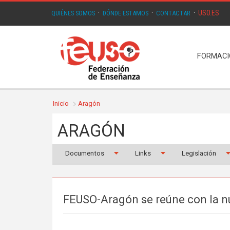
USO.ES
QUIÉNES SOMOS
·
DÓNDE ESTAMOS
·
CONTACTAR
·
FORMAC
Inicio
Aragón
ARAGÓN
Documentos
Links
Legislación
FEUSO-Aragón se reúne con la n