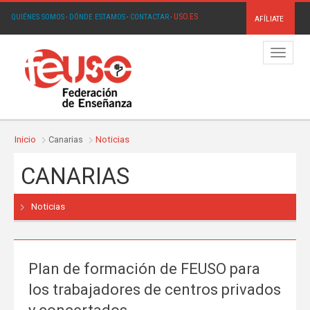
USO.ES
QUIÉNES SOMOS
·
DÓNDE ESTAMOS
·
CONTACTAR
·
AFÍLIATE
Menú
Inicio
Canarias
Noticias
CANARIAS
Noticias
Plan de formación de FEUSO para
los trabajadores de centros privados