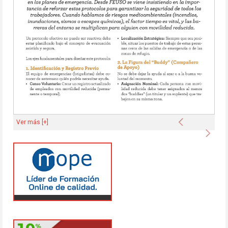
Anterior
Ver más [+]
Sigu