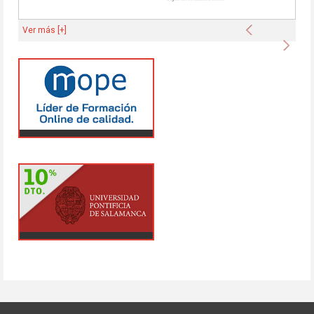
Anterior
Ver más [+]
Sigu