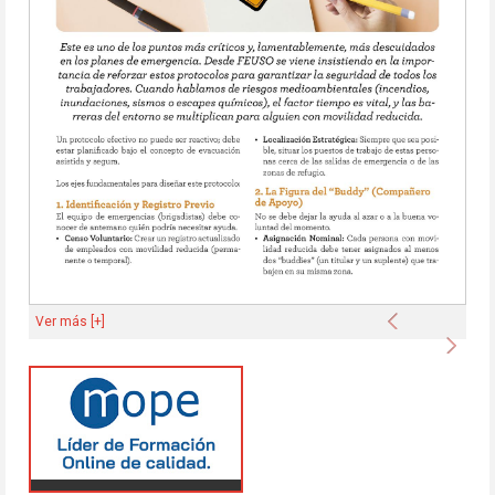
Anterior
Ver más [+]
Sigu