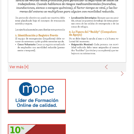
Anterior
Ver más [+]
Sigu