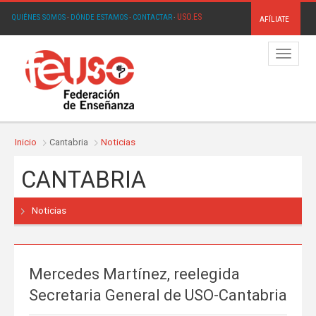
USO.ES
QUIÉNES SOMOS
·
DÓNDE ESTAMOS
·
CONTACTAR
·
AFÍLIATE
Menú
Inicio
Cantabria
Noticias
CANTABRIA
Noticias
Mercedes Martínez, reelegida
Secretaria General de USO-Cantabria