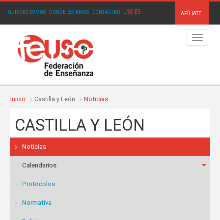
USO.ES
QUIÉNES SOMOS
·
DÓNDE ESTAMOS
·
CONTACTAR
·
AFÍLIATE
Menú
Inicio
Castilla y León
Noticias
CASTILLA Y LEÓN
Noticias
Calendarios
Protocolos
Normativa