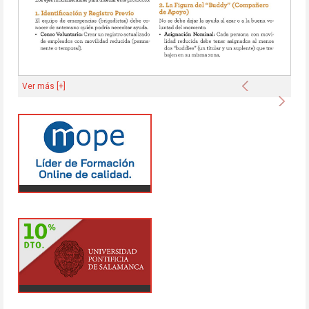
Anterior
Ver más [+]
Sigu