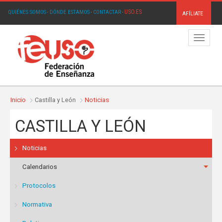
USO.ES
QUIÉNES SOMOS
·
DÓNDE ESTAMOS
·
CONTACTAR
·
AFÍLIATE
Menú
Inicio
Castilla y León
Noticias
CASTILLA Y LEÓN
Noticias
Calendarios
Protocolos
Normativa