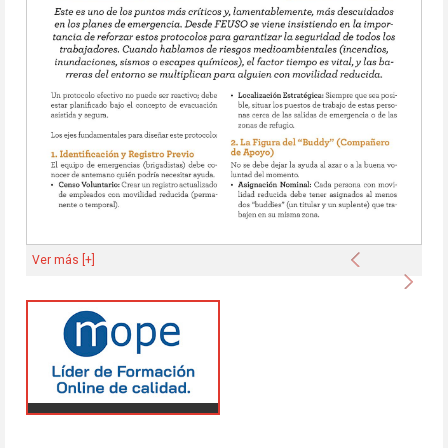
Anterior
Ver más [+]
Sigu