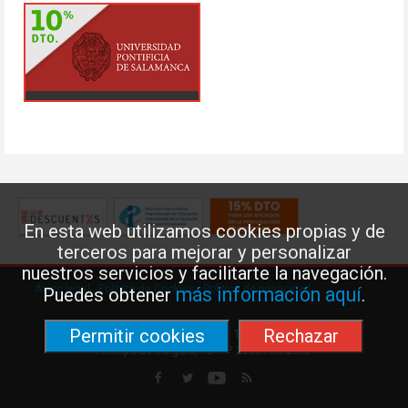
En esta web utilizamos cookies propias y de
terceros para mejorar y personalizar
nuestros servicios y facilitarte la navegación.
Aviso legal
·
Política de Cookies
·
Política de privacidad
más información aquí
Puedes obtener
.
Permitir cookies
Rechazar
Federación de Enseñanza de USO · Teléfono: 91 577 41 13 ·
Príncipe de Vergara, 13 · 7º 28001 MADRID