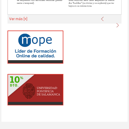
Anterior
Ver más [+]
Sigu