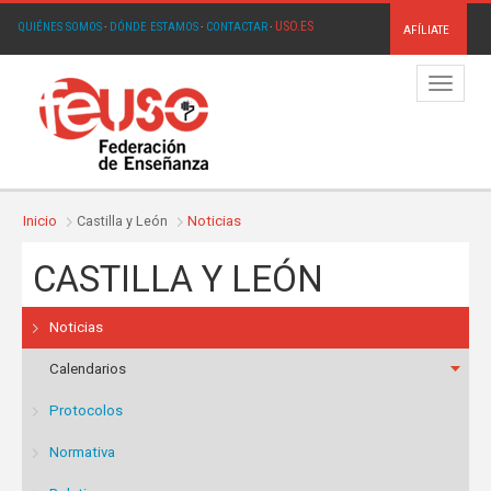
USO.ES
QUIÉNES SOMOS
·
DÓNDE ESTAMOS
·
CONTACTAR
·
AFÍLIATE
Menú
Inicio
Castilla y León
Noticias
CASTILLA Y LEÓN
Noticias
Calendarios
Protocolos
Normativa