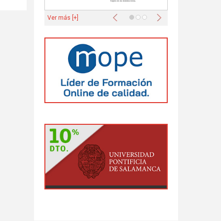
Anterior
Siguiente
Ver más [+]