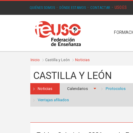
USO.ES
QUIÉNES SOMOS
·
DÓNDE ESTAMOS
·
CONTACTAR
·
FORMAC
Inicio
Castilla y León
Noticias
CASTILLA Y LEÓN
Noticias
Calendarios
Protocolos
Ventajas afiliados