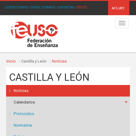
USO.ES
QUIÉNES SOMOS
·
DÓNDE ESTAMOS
·
CONTACTAR
·
AFÍLIATE
Menú
Inicio
Castilla y León
Noticias
CASTILLA Y LEÓN
Noticias
Calendarios
Protocolos
Normativa