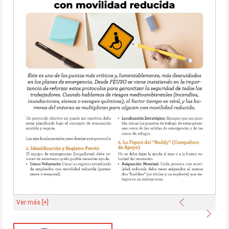
Anterior
Ver más [+]
Sigu