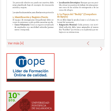
Anterior
Ver más [+]
Sigu