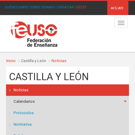
USO.ES
QUIÉNES SOMOS
·
DÓNDE ESTAMOS
·
CONTACTAR
·
AFÍLIATE
Menú
Inicio
Castilla y León
Noticias
CASTILLA Y LEÓN
Noticias
Calendarios
Protocolos
Normativa