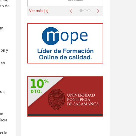
nto de
Anterior
Siguiente
Ver más [+]
en
ión y
más
os,
ce
icia
er la