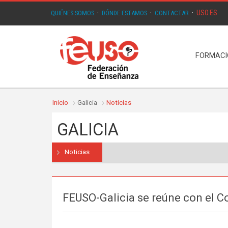
USO.ES
QUIÉNES SOMOS
·
DÓNDE ESTAMOS
·
CONTACTAR
·
FORMAC
Inicio
Galicia
Noticias
GALICIA
Noticias
FEUSO-Galicia se reúne con el C