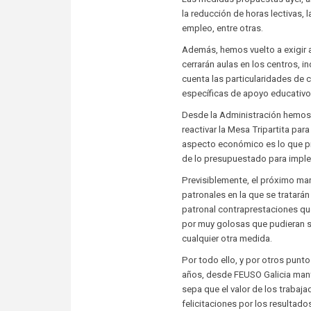
la reducción de horas lectivas,
empleo, entre otras.
Además, hemos vuelto a exigir a
cerrarán aulas en los centros, 
cuenta las particularidades de
específicas de apoyo educativo)
Desde la Administración hemos 
reactivar la Mesa Tripartita para
aspecto económico es lo que pr
de lo presupuestado para imple
Previsiblemente, el próximo mar
patronales en la que se tratará
patronal contraprestaciones q
por muy golosas que pudieran se
cualquier otra medida.
Por todo ello, y por otros pun
años, desde FEUSO Galicia mant
sepa que el valor de los traba
felicitaciones por los resultad