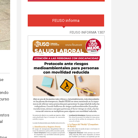
FEUSO informa
FEUSO INFORMA 1307
se
iendo
 curso
uestos
al
tios,