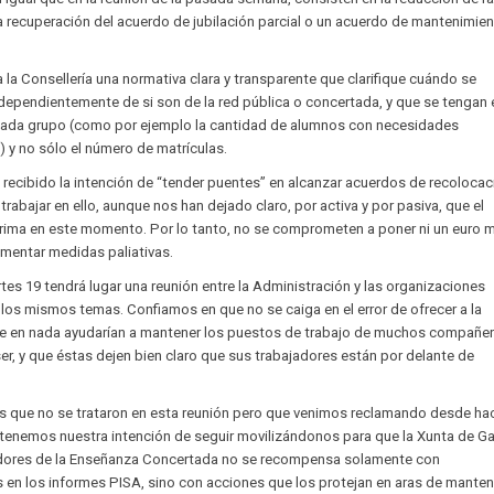
 la recuperación del acuerdo de jubilación parcial o un acuerdo de mantenimie
 la Consellería una normativa clara y transparente que clarifique cuándo se
independientemente de si son de la red pública o concertada, y que se tengan 
 cada grupo (como por ejemplo la cantidad de alumnos con necesidades
 y no sólo el número de matrículas.
recibido la intención de “tender puentes” en alcanzar acuerdos de recolocac
 trabajar en ello, aunque nos han dejado claro, por activa y por pasiva, que el
ima en este momento. Por lo tanto, no se comprometen a poner ni un euro 
mentar medidas paliativas.
tes 19 tendrá lugar una reunión entre la Administración y las organizaciones
n los mismos temas. Confiamos en que no se caiga en el error de ofrecer a la
ue en nada ayudarían a mantener los puestos de trabajo de muchos compañer
r, y que éstas dejen bien claro que sus trabajadores están por delante de
tos que no se trataron en esta reunión pero que venimos reclamando desde ha
enemos nuestra intención de seguir movilizándonos para que la Xunta de Gal
jadores de la Enseñanza Concertada no se recompensa solamente con
os en los informes PISA, sino con acciones que los protejan en aras de manten