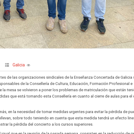
Galicia
tes de las organizaciones sindicales de la Enseñanza Concertada de Galicia 
responsables de la Consellería de Cultura, Educación, Formación Profesional e
e la mesa se volvieron a poner los problemas de matriculación que están ten
didas que está tomando esta Consellería en cuanto al cierre de aulas para el
 más, en la necesidad de tomar medidas urgentes para evitar la pérdida de p
nllevan, sobre todo teniendo en cuenta que esta medida tendrá un efecto line
astrar la pérdida del concierto a los cursos superiores.
 igual que en la reunión de la pasada semana, consisten en la reducción de ra