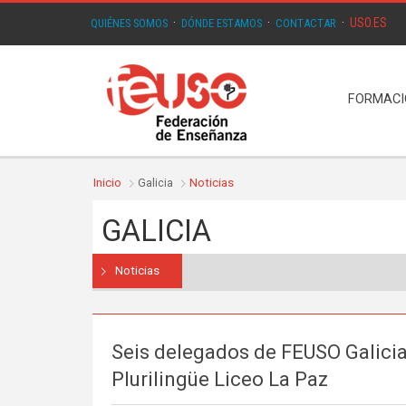
USO.ES
QUIÉNES SOMOS
·
DÓNDE ESTAMOS
·
CONTACTAR
·
FORMAC
Inicio
Galicia
Noticias
GALICIA
Noticias
Seis delegados de FEUSO Galicia
Plurilingüe Liceo La Paz