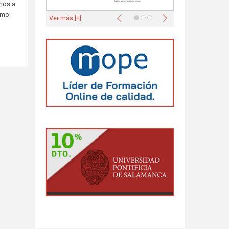
mos a
Anterior
Siguiente
smo:
Ver más [+]