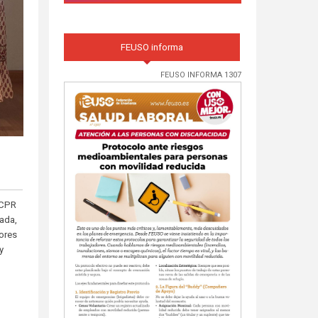
FEUSO informa
FEUSO INFORMA 1307
 CPR
tada,
dores
y