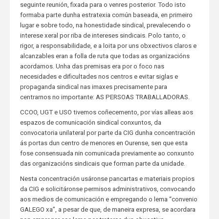
seguinte reunión, fixada para o venres posterior. Todo isto
formaba parte dunha estratexia común baseada, en primeiro
lugar e sobre todo, na honestidade sindical, prevalecendo o
interese xeral por riba de intereses sindicais. Polo tanto, o
rigor, a responsabilidade, e a loita por uns obxectivos claros e
alcanzables eran a folla de ruta que todas as organizacións
acordamos. Unha das premisas era por o foco nas
necesidades e dificultades nos centros e evitar siglas e
propaganda sindical nas imaxes precisamente para
centrarnos no importante: AS PERSOAS TRABALLADORAS.
CCOO, UGT e USO tivemos coñecemento, por vías alleas aos
espazos de comunicación sindical conxuntos, da
convocatoria unilateral por parte da CIG dunha concentración
ás portas dun centro de menores en Ourense, sen que esta
fose consensuada nin comunicada previamente ao conxunto
das organizacións sindicais que forman parte da unidade.
Nesta concentración usáronse pancartas e materiais propios
da CIG e solicitáronse permisos administrativos, convocando
aos medios de comunicación e empregando o lema “convenio
GALEGO xa”, a pesar de que, de maneira expresa, se acordara