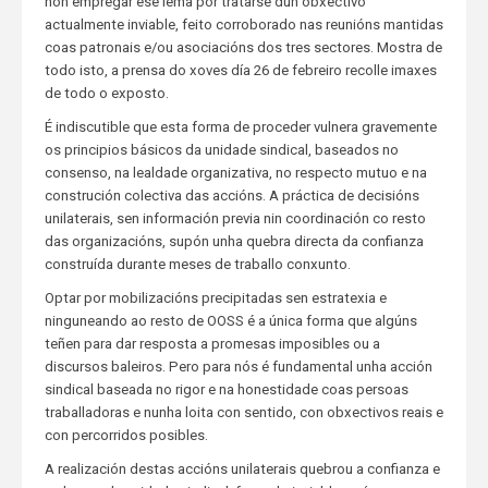
non empregar ese lema por tratarse dun obxectivo
actualmente inviable, feito corroborado nas reunións mantidas
coas patronais e/ou asociacións dos tres sectores. Mostra de
todo isto, a prensa do xoves día 26 de febreiro recolle imaxes
de todo o exposto.
É indiscutible que esta forma de proceder vulnera gravemente
os principios básicos da unidade sindical, baseados no
consenso, na lealdade organizativa, no respecto mutuo e na
construción colectiva das accións. A práctica de decisións
unilaterais, sen información previa nin coordinación co resto
das organizacións, supón unha quebra directa da confianza
construída durante meses de traballo conxunto.
Optar por mobilizacións precipitadas sen estratexia e
ninguneando ao resto de OOSS é a única forma que algúns
teñen para dar resposta a promesas imposibles ou a
discursos baleiros. Pero para nós é fundamental unha acción
sindical baseada no rigor e na honestidade coas persoas
traballadoras e nunha loita con sentido, con obxectivos reais e
con percorridos posibles.
A realización destas accións unilaterais quebrou a confianza e