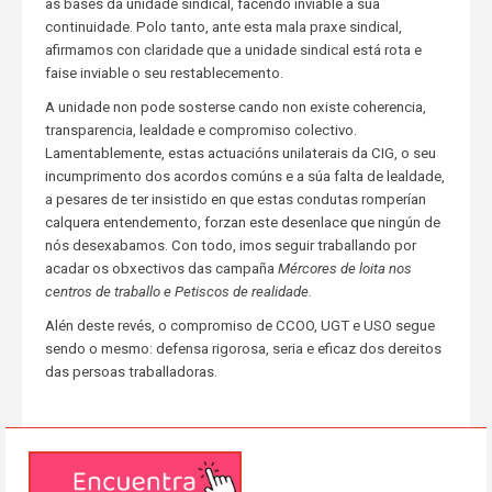
as bases da unidade sindical, facendo inviable a súa
continuidade. Polo tanto, ante esta mala praxe sindical,
afirmamos con claridade que a unidade sindical está rota e
faise inviable o seu restablecemento.
A unidade non pode sosterse cando non existe coherencia,
transparencia, lealdade e compromiso colectivo.
Lamentablemente, estas actuacións unilaterais da CIG, o seu
incumprimento dos acordos comúns e a súa falta de lealdade,
a pesares de ter insistido en que estas condutas romperían
calquera entendemento, forzan este desenlace que ningún de
nós desexabamos. Con todo, imos seguir traballando por
acadar os obxectivos das campaña
Mércores de loita nos
centros de traballo e Petiscos de realidade.
Alén deste revés, o compromiso de CCOO, UGT e USO segue
sendo o mesmo: defensa rigorosa, seria e eficaz dos dereitos
das persoas traballadoras.