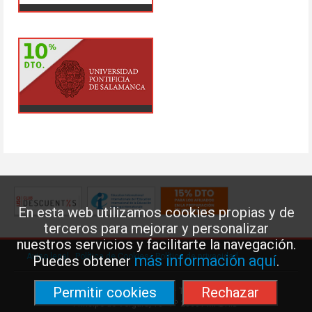
En esta web utilizamos cookies propias y de
terceros para mejorar y personalizar
nuestros servicios y facilitarte la navegación.
Aviso legal
·
Política de Cookies
·
Política de privacidad
más información aquí
Puedes obtener
.
Permitir cookies
Rechazar
Federación de Enseñanza de USO · Teléfono: 91 577 41 13 ·
Príncipe de Vergara, 13 · 7º 28001 MADRID