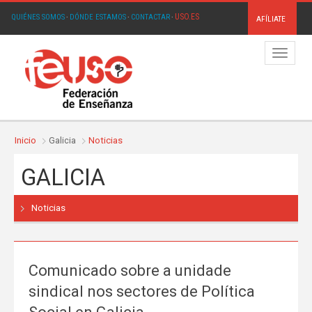
USO.ES
QUIÉNES SOMOS
·
DÓNDE ESTAMOS
·
CONTACTAR
·
AFÍLIATE
Menú
Inicio
Galicia
Noticias
GALICIA
Noticias
Comunicado sobre a unidade
sindical nos sectores de Política