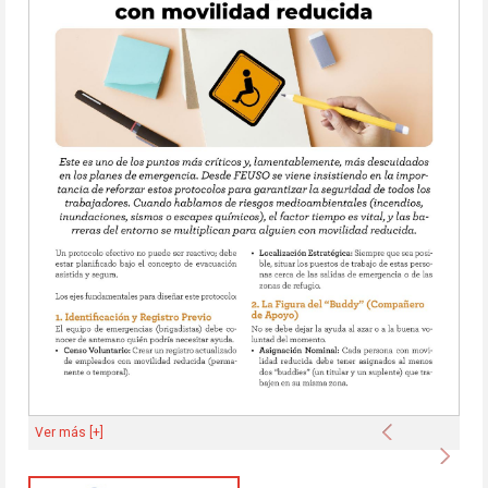
Anterior
Ver más [+]
Sigu