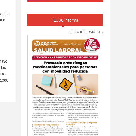
or la
r a
FEUSO informa
FEUSO INFORMA 1307
 mayo
 las
 De
2.000