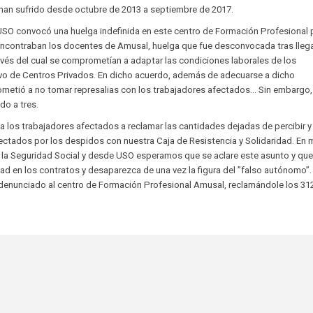
ue han sufrido desde octubre de 2013 a septiembre de 2017.
USO convocó una huelga indefinida en este centro de Formación Profesional p
e encontraban los docentes de Amusal, huelga que fue desconvocada tras llega
vés del cual se comprometían a adaptar las condiciones laborales de los
vo de Centros Privados. En dicho acuerdo, además de adecuarse a dicho
metió a no tomar represalias con los trabajadores afectados… Sin embargo,
o a tres.
os trabajadores afectados a reclamar las cantidades dejadas de percibir y
ectados por los despidos con nuestra Caja de Resistencia y Solidaridad. En
de la Seguridad Social y desde USO esperamos que se aclare este asunto y que
dad en los contratos y desaparezca de una vez la figura del ”falso autónomo”.
a denunciado al centro de Formación Profesional Amusal, reclamándole los 31
.