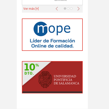
Anterior
Siguiente
Ver más [+]