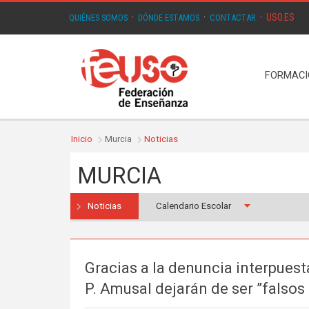
USO.ES
QUIÉNES SOMOS
·
DÓNDE ESTAMOS
·
CONTACTAR
·
FORMAC
Inicio
Murcia
Noticias
MURCIA
Noticias
Calendario Escolar
Gracias a la denuncia interpuest
P. Amusal dejarán de ser ”falso