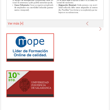
Anterior
Ver más [+]
Sigu