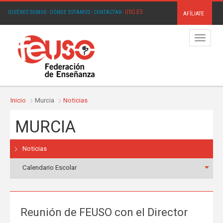
USO.ES
QUIÉNES SOMOS
·
DÓNDE ESTAMOS
·
CONTACTAR
·
AFÍLIATE
Menú
Inicio
Murcia
Noticias
MURCIA
Noticias
Calendario Escolar
Reunión de FEUSO con el Director