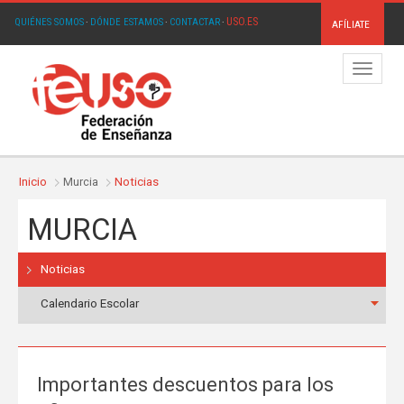
USO.ES
QUIÉNES SOMOS
·
DÓNDE ESTAMOS
·
CONTACTAR
·
AFÍLIATE
Menú
Inicio
Murcia
Noticias
MURCIA
Noticias
Calendario Escolar
Importantes descuentos para los