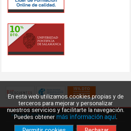
En esta web utilizamos cookies propias y de
terceros para mejorar y personalizar
nuestros servicios y facilitarte la navegación.
Aviso legal
·
Política de Cookies
·
Política de privacidad
más información aquí
Puedes obtener
.
Permitir cookies
Rechazar
Federación de Enseñanza de USO · Teléfono: 91 577 41 13 ·