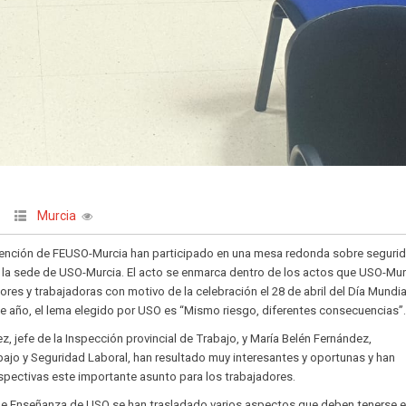
Murcia
ención de FEUSO-Murcia han participado en una mesa redonda sobre segurid
n la sede de USO-Murcia. El acto se enmarca dentro de los actos que USO-Mur
ores y trabajadoras con motivo de la celebración el 28 de abril del Día Mundia
ste año, el lema elegido por USO es “Mismo riesgo, diferentes consecuencias”
, jefe de la Inspección provincial de Trabajo, y María Belén Fernández,
ajo y Seguridad Laboral, han resultado muy interesantes y oportunas y han
pectivas este importante asunto para los trabajadores.
de Enseñanza de USO se han trasladado varios aspectos que deben tenerse 