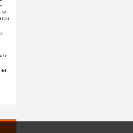
el
, ya
 estos
tán
arte
 del
s