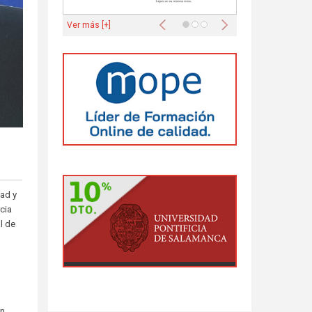
Anterior
Siguiente
Ver más [+]
ad y
cia
l de
.
en