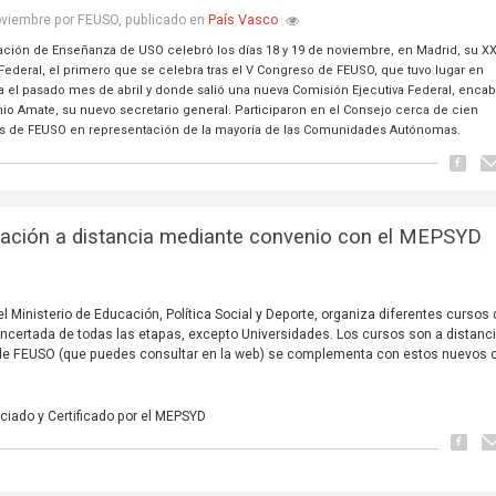
País Vasco
oviembre por FEUSO, publicado en
ación de Enseñanza de USO celebró los días 18 y 19 de noviembre, en Madrid, su XX
Federal, el primero que se celebra tras el V Congreso de FEUSO, que tuvo lugar en
a el pasado mes de abril y donde salió una nueva Comisión Ejecutiva Federal, enca
nio Amate, su nuevo secretario general. Participaron en el Consejo cerca de cien
es de FEUSO en representación de la mayoría de las Comunidades Autónomas.
ación a distancia mediante convenio con el MEPSYD
Ministerio de Educación, Política Social y Deporte, organiza diferentes cursos 
oncertada de todas las etapas, excepto Universidades. Los cursos son a distanci
a de FEUSO (que puedes consultar en la web) se complementa con estos nuevos 
ciado y Certificado por el MEPSYD