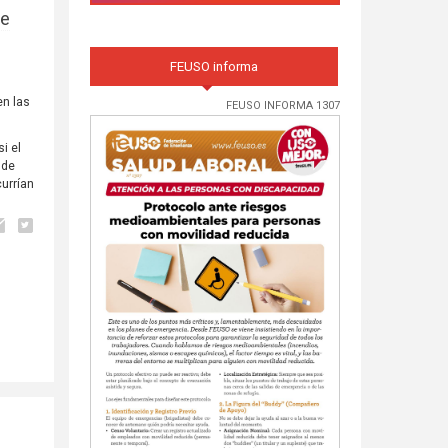
de
FEUSO informa
en las
FEUSO INFORMA 1307
i el
 de
urrían