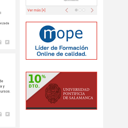
Anterior
Siguiente
Ver más [+]
I
bezada
de
a y
cursos.