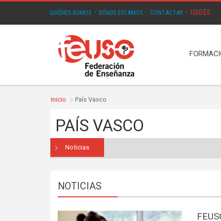
USO.ES
QUIÉNES SOMOS
·
DÓNDE ESTAMOS
·
CONTACTAR
·
FORMAC
Inicio
País Vasco
PAÍS VASCO
Noticias
NOTICIAS
FEUSO