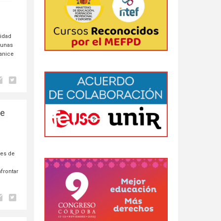
sidad
n unas
ganice
de
tes de
frontar