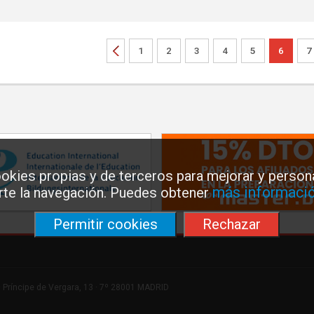
1
2
3
4
5
6
7
okies propias y de terceros para mejorar y persona
más informació
arte la navegación. Puedes obtener
Permitir cookies
Rechazar
 Príncipe de Vergara, 13 · 7º 28001 MADRID