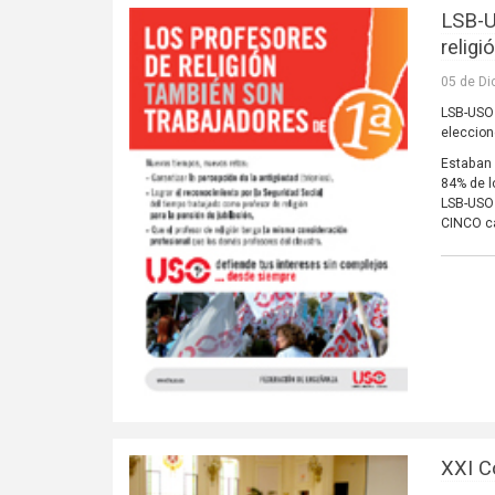
LSB-U
religi
05 de Di
LSB-USO 
eleccion
Estaban 
84% de l
LSB-USO 
CINCO ca
XXI C