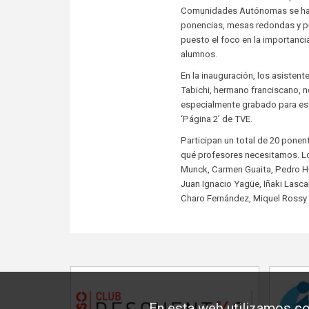
Comunidades Autónomas se han 
ponencias, mesas redondas y pu
puesto el foco en la importancia
alumnos.
En la inauguración, los asistent
Tabichi, hermano franciscano, 
especialmente grabado para est
‘Página 2’ de TVE.
Participan un total de 20 ponen
qué profesores necesitamos. Lo
Munck, Carmen Guaita, Pedro Huer
Juan Ignacio Yagüe, Iñaki Lasca
Charo Fernández, Miquel Rossy
En esta web utilizamos co