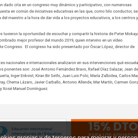
dado cita en un congreso muy dinámico y participativo, con numerosas
esta en común de iniciativas educativas en las que, como hilo conductor, se
 del maestro a la hora de dar vida a los proyectos educativos, a los centros y
es tuvieron la oportunidad de escuchar y compartir la historia de Peter Mokay
nombrado mejor profesor del mundo 2019, quien intervino en un vídeo
e Congreso. El congreso ha sido presentado por Óscar López, director de
tes nacionales e internacionales analizaron en sus intervenciones qué escuela
s ponentes son: José Antonio Fernández Bravo, Rafael Díaz Salazar, Jean d
ta, Inger Enkvist, Kiran Bir Sethi, Juan Luis Polo, María Zalbidea, Carlos Ma
ray, Chema Lázaro, Javier Carballo, Antonio Allende, Mar Martín, Carmen Gonz
 y Xosé Manuel Domínguez.
okies propias y de terceros para mejorar y persona