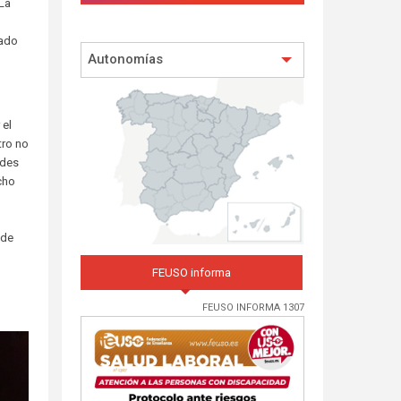
 La
tado
Autonomías
 el
tro no
edes
cho
 de
FEUSO informa
FEUSO INFORMA 1307