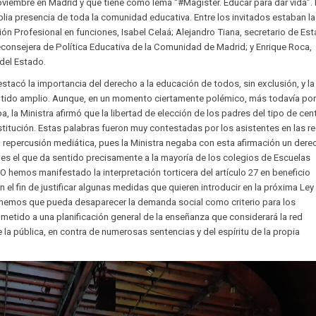
noviembre en Madrid y que tiene como lema “#Magister. Educar para dar vida”.
ia presencia de toda la comunidad educativa. Entre los invitados estaban la
ón Profesional en funciones, Isabel Celaá; Alejandro Tiana, secretario de Es
econsejera de Política Educativa de la Comunidad de Madrid; y Enrique Roca,
del Estado.
destacó la importancia del derecho a la educación de todos, sin exclusión, y la
ntido amplio. Aunque, en un momento ciertamente polémico, más todavía por
, la Ministra afirmó que la libertad de elección de los padres del tipo de cen
stitución. Estas palabras fueron muy contestadas por los asistentes en las r
a repercusión mediática, pues la Ministra negaba con esta afirmación un dere
es el que da sentido precisamente a la mayoría de los colegios de Escuelas
hemos manifestado la interpretación torticera del artículo 27 en beneficio
on el fin de justificar algunas medidas que quieren introducir en la próxima Ley
memos que pueda desaparecer la demanda social como criterio para los
etido a una planificación general de la enseñanza que considerará la red
la pública, en contra de numerosas sentencias y del espíritu de la propia