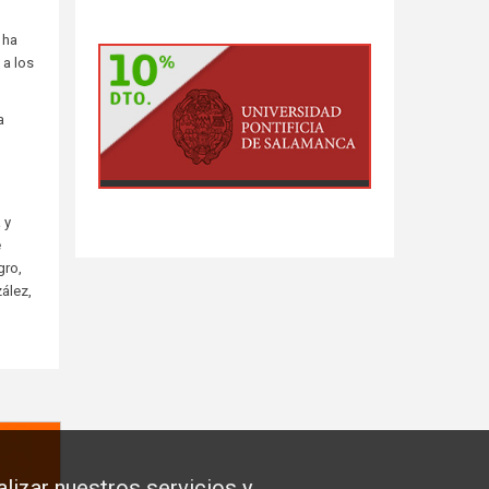
 ha
 a los
a
 y
e
gro,
ález,
lizar nuestros servicios y