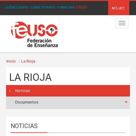
USO.ES
QUIÉNES SOMOS
·
DÓNDE ESTAMOS
·
CONTACTAR
·
AFÍLIATE
Menú
Inicio
La Rioja
LA RIOJA
Noticias
Documentos
NOTICIAS