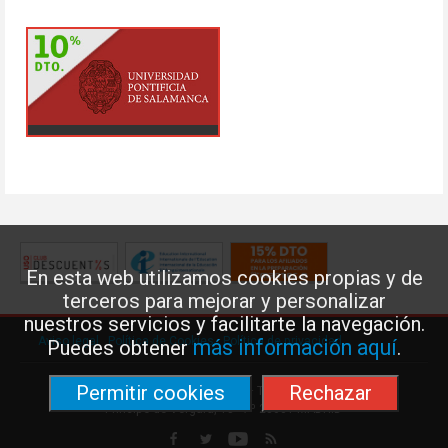
En esta web utilizamos cookies propias y de
terceros para mejorar y personalizar
nuestros servicios y facilitarte la navegación.
Aviso legal
·
Política de Cookies
·
Política de privacidad
más información aquí
Puedes obtener
.
Permitir cookies
Rechazar
Federación de Enseñanza de USO · Teléfono: 91 577 41 13 ·
Príncipe de Vergara, 13 · 7º 28001 MADRID