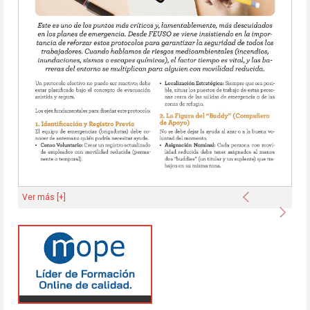
Anterior
Ver más [+]
Sigu