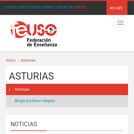
USO.ES
QUIÉNES SOMOS
·
DÓNDE ESTAMOS
·
CONTACTAR
·
AFÍLIATE
Menú
Inicio
Asturias
ASTURIAS
Noticias
Blogs profesor religión
NOTICIAS